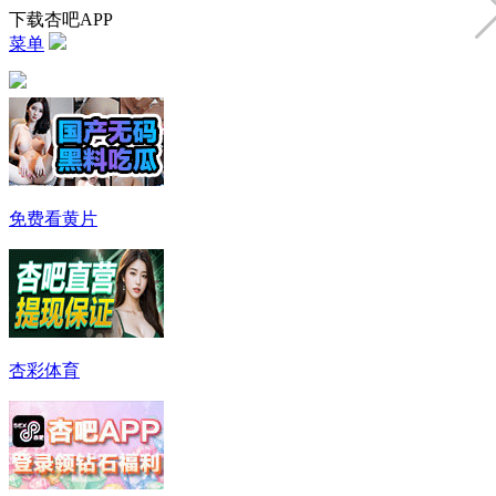
下载杏吧APP
菜单
免费看黄片
杏彩体育