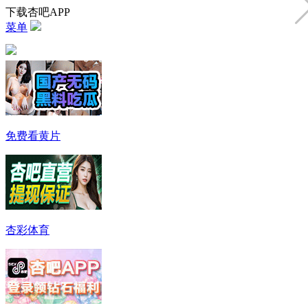
下载杏吧APP
菜单
免费看黄片
杏彩体育