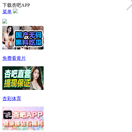
下载杏吧APP
菜单
免费看黄片
杏彩体育