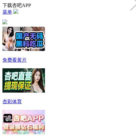
下载杏吧APP
菜单
免费看黄片
杏彩体育