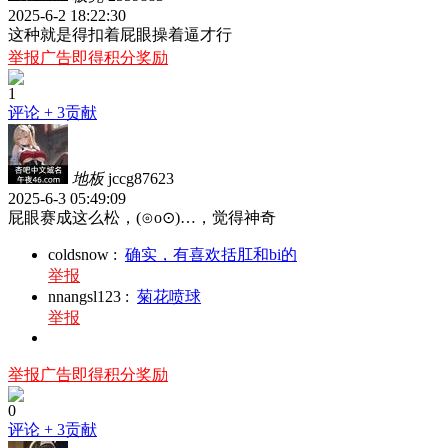
2025-6-2 18:22:30
这种就是得扣着屁眼操着逼才行
举报广告即得积分奖励
1
评论
+ 3贡献
地板
jccg87623
2025-6-3 05:49:09
屁眼赛成这么松，(⊙o⊙)…，觉得神奇
coldsnow
:
确实，有喜欢括肛和bi的
举报
nnangsl123
:
菊花喷球
举报
举报广告即得积分奖励
0
评论
+ 3贡献