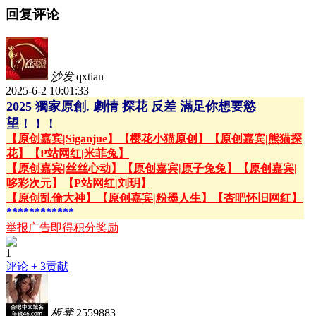
回复评论
沙发
qxtian
2025-6-2 10:01:33
2025 獨家原創. 劇情 探花 反差 滿足你想要慾
望！！！
【原创嘉宾|Siganjue】
【樱花小猫原创】
【原创嘉宾|熊猫探
花】
【P站网红|米菲兔】
【原创嘉宾|丝丝心动】
【原创嘉宾|原子兔兔】
【原创嘉宾|
哆彩次元】
【P站网红|刘玥】
【原创乱倫大神】
【原创嘉宾|粉墨人生】
【杏吧怀旧网红】
************
举报广告即得积分奖励
1
评论
+ 3贡献
板凳
2559883