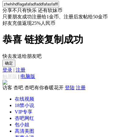
分享不只有快乐 还有软妹币
只要朋友成功注册给1金币、注册后发帖给50金币
好友充值返现25%人民币
恭喜 链接复制成功
快去发送给朋友吧
确定
登录
|
注册
触屏版
|
电脑版
访客
杏吧 杏吧有你春暖花开
登陆
注册
在线视频
18禁小说
VIP专享
杏吧网红
包小姐
高清美图