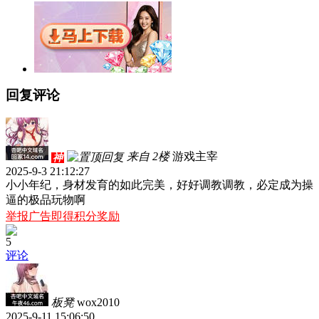
回复评论
来自 2楼
游戏主宰
神
2025-9-3 21:12:27
小小年纪，身材发育的如此完美，好好调教调教，必定成为操
逼的极品玩物啊
举报广告即得积分奖励
5
评论
板凳
wox2010
2025-9-11 15:06:50