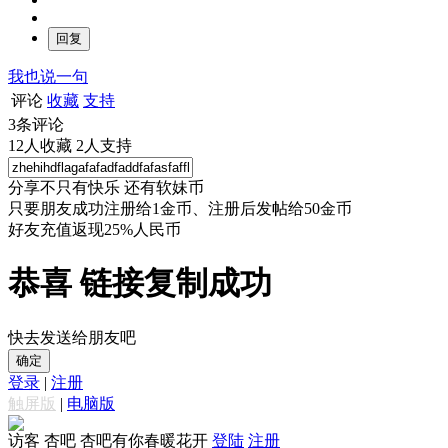
我也说一句
评论
收藏
支持
3
条评论
12
人收藏
2
人支持
分享不只有快乐 还有软妹币
只要朋友成功注册给1金币、注册后发帖给50金币
好友充值返现25%人民币
恭喜 链接复制成功
快去发送给朋友吧
确定
登录
|
注册
触屏版
|
电脑版
访客
杏吧 杏吧有你春暖花开
登陆
注册