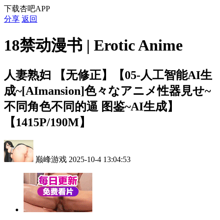
下载杏吧APP
分享
返回
18禁动漫书 | Erotic Anime
人妻熟妇
【无修正】【05-人工智能AI生
成~[AImansion]色々なアニメ性器見せ~
不同角色不同的逼 图鉴~AI生成】
【1415P/190M】
巅峰游戏
2025-10-4 13:04:53