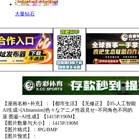
大量钻石
【漫画名称+补充】：【都市生活】【无修正】【05-人工智能
AI生成~[AImansion]色々なアニメ性器見せ~不同角色不同的
逼 图鉴~AI生成】【1415P/190M】
【图片数量与大小】：1415P/190M
【图片格式】：JPG/BMP
【图片预览】：