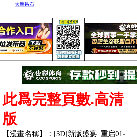
大量钻石
此爲完整頁數.高清
版
【漫畫名稱】：[3D]新版盛宴_重启01-