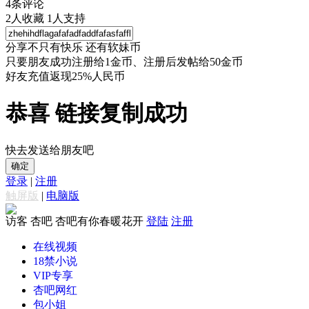
4
条评论
2
人收藏
1
人支持
分享不只有快乐 还有软妹币
只要朋友成功注册给1金币、注册后发帖给50金币
好友充值返现25%人民币
恭喜 链接复制成功
快去发送给朋友吧
确定
登录
|
注册
触屏版
|
电脑版
访客
杏吧 杏吧有你春暖花开
登陆
注册
在线视频
18禁小说
VIP专享
杏吧网红
包小姐