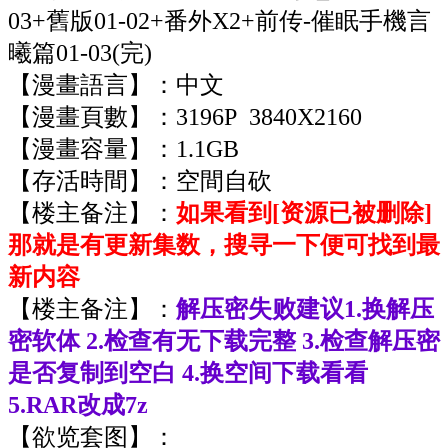
03+舊版01-02+番外X2+前传-催眠手機言
曦篇01-03(完)
【漫畫語言】：中文
【漫畫頁數】：3196P 3840X2160
【漫畫容量】：1.1GB
【存活時間】：空間自砍
【楼主备注】：
如果看到[资源已被删除]
那就是有更新集数，搜寻一下便可找到最
新内容
【楼主备注】：
解压密失败建议1.换解压
密软体 2.检查有无下载完整 3.检查解压密
是否复制到空白 4.换空间下载看看
5.RAR改成7z
【欲览套图】：