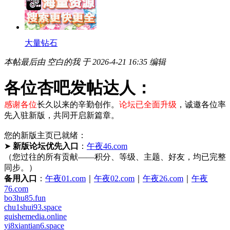
大量钻石
本帖最后由 空白的我 于 2026-4-21 16:35 编辑
各位杏吧发帖达人：
感谢各位
长久以来的辛勤创作。
论坛已全面升级
，诚邀各位率
先入驻新版，共同开启新篇章。
您的新版主页已就绪：
➤
新版论坛优先入口
：
午夜46.com
（您过往的所有贡献——积分、等级、主题、好友，均已完整
同步。）
备用入口
：
午夜01.com
｜
午夜02.com
｜
午夜26.com
｜
午夜
76.com
bo3hu85.fun
chu1shui93.space
guishemedia.online
yi8xiantian6.space