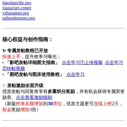
jtiaodanvibe.pro
xiazacore.center
vzhuoainet.pro
qzhendongpro.pro
核心权益与创作指南：
✨
专属发帖教程已开放
快速上手
，提升效率与曝光：
•
「影吧发帖详细图文指南」
点击学习①上传视频
点击学习
②转帖视频
•
「图吧发帖与图床使用教程」
点击学习
✨
发帖激励全面升级
优质发帖与回复将享有
多重积分奖励
，并有机会获得专属荣誉
勋章。
点击查看激励细则
30
2
（新版
榜单名额增加
到
席位
，优质主题更可
连续上榜
天
，
彩金
奖励
增加
3
倍）