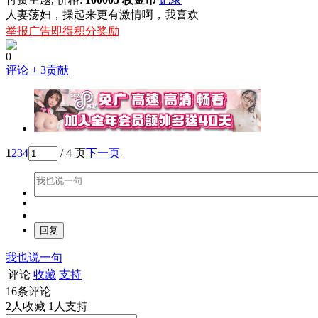
人妻荡妇，操起来更有激情啊，我喜欢
举报广告即得积分奖励
0
评论
+ 3贡献
1
2
3
4
/ 4 页
下一页
我也说一句
评论
收藏
支持
16
条评论
2
人收藏
1
人支持