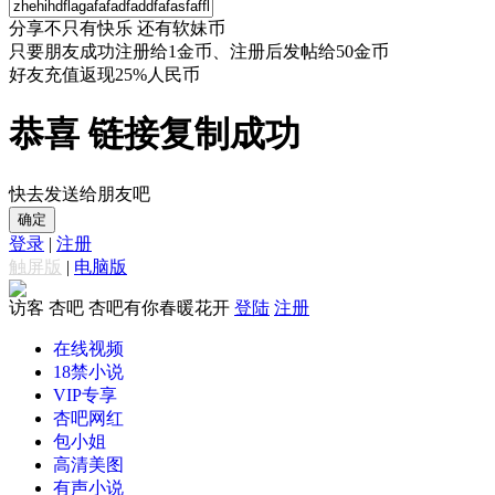
分享不只有快乐 还有软妹币
只要朋友成功注册给1金币、注册后发帖给50金币
好友充值返现25%人民币
恭喜 链接复制成功
快去发送给朋友吧
确定
登录
|
注册
触屏版
|
电脑版
访客
杏吧 杏吧有你春暖花开
登陆
注册
在线视频
18禁小说
VIP专享
杏吧网红
包小姐
高清美图
有声小说